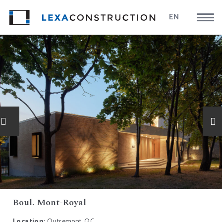
EN
Boul. Mont-Royal
Location:
Outremont, QC